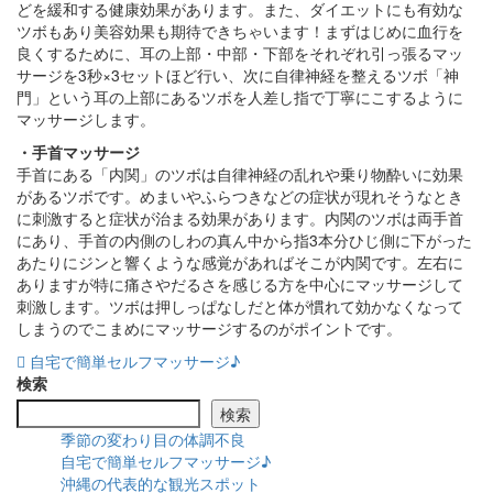
どを緩和する健康効果があります。また、ダイエットにも有効な
ツボもあり美容効果も期待できちゃいます！まずはじめに血行を
良くするために、耳の上部・中部・下部をそれぞれ引っ張るマッ
サージを3秒×3セットほど行い、次に自律神経を整えるツボ「神
門」という耳の上部にあるツボを人差し指で丁寧にこするように
マッサージします。
・手首マッサージ
手首にある「内関」のツボは自律神経の乱れや乗り物酔いに効果
があるツボです。めまいやふらつきなどの症状が現れそうなとき
に刺激すると症状が治まる効果があります。内関のツボは両手首
にあり、手首の内側のしわの真ん中から指3本分ひじ側に下がった
あたりにジンと響くような感覚があればそこが内関です。左右に
ありますが特に痛さやだるさを感じる方を中心にマッサージして
刺激します。ツボは押しっぱなしだと体が慣れて効かなくなって
しまうのでこまめにマッサージするのがポイントです。
投
自宅で簡単セルフマッサージ♪
検索
稿
検索
ナ
季節の変わり目の体調不良
自宅で簡単セルフマッサージ♪
沖縄の代表的な観光スポット