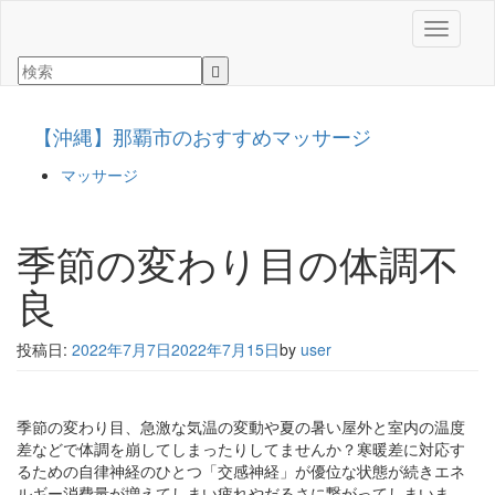
ナビゲ
【沖縄】那覇市のおすすめマッサージ
マッサージ
季節の変わり目の体調不
良
投稿日:
2022年7月7日
2022年7月15日
by
user
季節の変わり目、急激な気温の変動や夏の暑い屋外と室内の温度
差などで体調を崩してしまったりしてませんか？寒暖差に対応す
るための自律神経のひとつ「交感神経」が優位な状態が続きエネ
ルギー消費量が増えてしまい疲れやだるさに繋がってしまいま