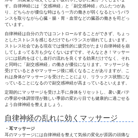
す。自律神経には「交感神経」と「副交感神経」のふたつがあ
り、どちらかが優位な時はもう一方の働きが弱くなるというバラ
ンスを取りながら心臓・腸・胃・血管などの臓器の働きを司どっ
ています。
自律神経は自分の力ではコントロールすることができず、ちょっ
としたストレスを感じるだけでもバランスが崩れてしまいます。
ストレス社会である現在では慢性的に疲労がたまり自律神経を崩
してしまってる方も少なくないはずです。そんなとき！マッサー
ジには筋肉をほぐし血行の流れを良くする効果だけでなく、それ
と同時に「副交感神経」の働きが優位になります。マッサージを
受けているときやマッサージ後に眠くなることがありますが、こ
れは身体がマッサージを受けたことにより、リラックス状態にな
っていることになるので副交感神経が高まっているといえます。
定期的にマッサージを受け上手に身体をリセットし、暑い夏バテ
の季節や体調管理が難しい季節の変わり目でも健康的に過ごせる
よう自律神経を整えましょう。
自律神経の乱れに効くマッサージ
・耳マッサージ
耳のマッサージには自律神経を整えて気候の変化が原因の頭痛な